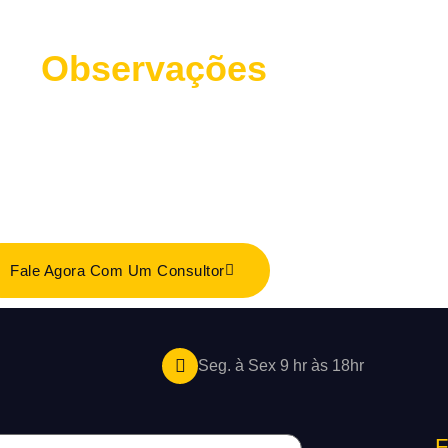
Observações
Fale Agora Com Um Consultor
Seg. à Sex 9 hr às 18hr
F