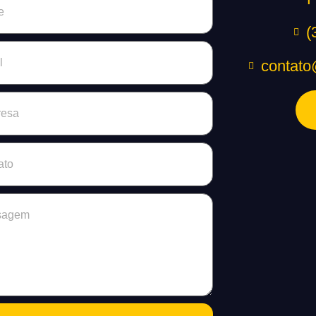
(
contato