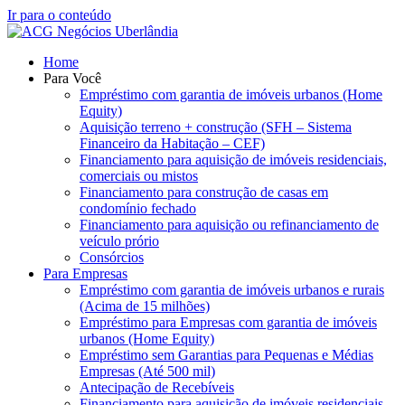
Ir para o conteúdo
Home
Para Você
Empréstimo com garantia de imóveis urbanos (Home
Equity)
Aquisição terreno + construção (SFH – Sistema
Financeiro da Habitação – CEF)
Financiamento para aquisição de imóveis residenciais,
comerciais ou mistos
Financiamento para construção de casas em
condomínio fechado
Financiamento para aquisição ou refinanciamento de
veículo prório
Consórcios
Para Empresas
Empréstimo com garantia de imóveis urbanos e rurais
(Acima de 15 milhões)
Empréstimo para Empresas com garantia de imóveis
urbanos (Home Equity)
Empréstimo sem Garantias para Pequenas e Médias
Empresas (Até 500 mil)
Antecipação de Recebíveis
Financiamento para aquisição de imóveis residenciais,