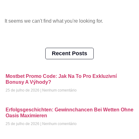
It seems we can't find what you're looking for.
Recent Posts
Mostbet Promo Code: Jak Na To Pro Exkluzivní
Bonusy A Výhody?
25 de julho de 2026
Nenhum comentário
Erfolgsgeschichten: Gewinnchancen Bei Wetten Ohne
Oasis Maximieren
25 de julho de 2026
Nenhum comentário