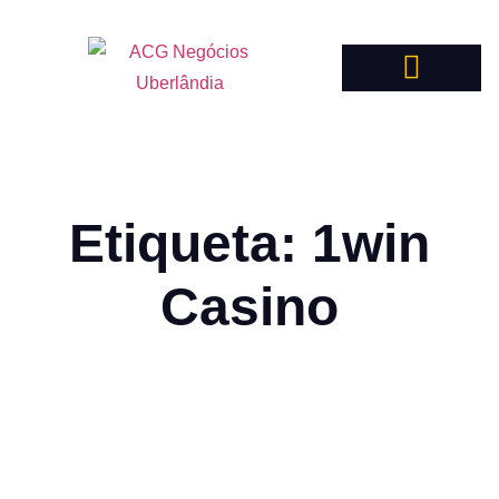
CONSTRUTORAS E INCOR
Etiqueta: 1win
Casino