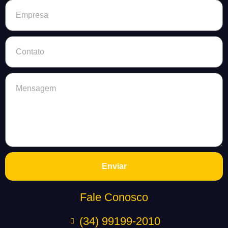
Enviar
Fale Conosco
(34) 99199-2010