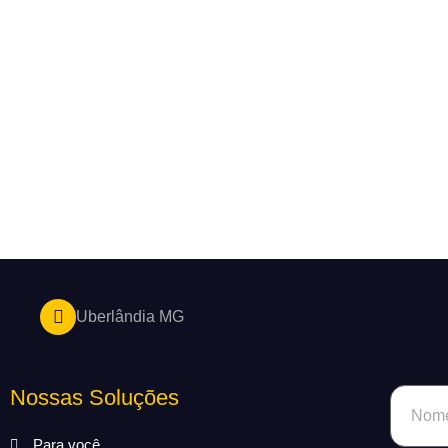
Uberlândia MG
Nossas Soluções
Para você