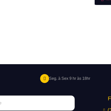
Seg. à Sex 9 hr às 18hr
F
(