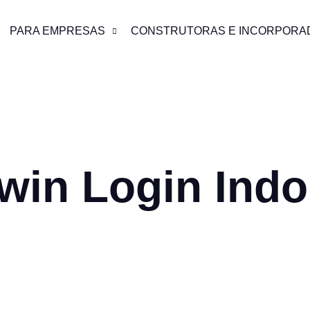
PARA EMPRESAS
CONSTRUTORAS E INCORPORA
1win Login Ind