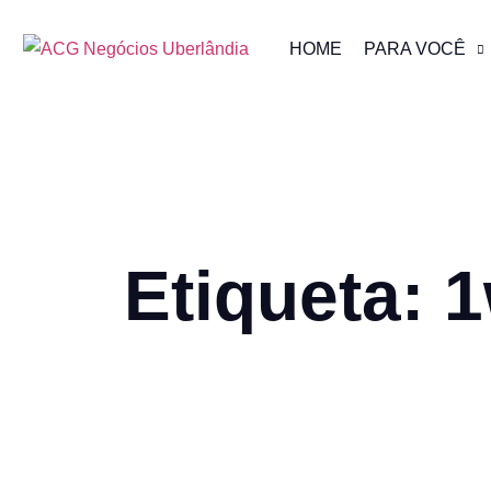
HOME
PARA VOCÊ
Etiqueta: 