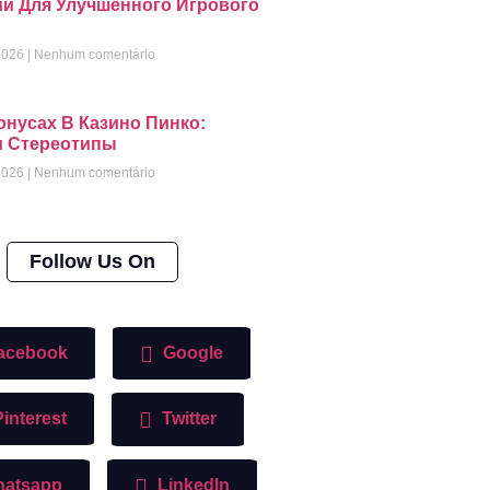
и Для Улучшенного Игрового
 2026
Nenhum comentário
нусах В Казино Пинко:
м Стереотипы
 2026
Nenhum comentário
Follow Us On
acebook
Google
interest
Twitter
atsapp
LinkedIn