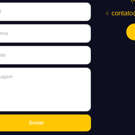
contato
Enviar