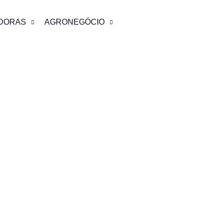
DORAS
AGRONEGÓCIO
n