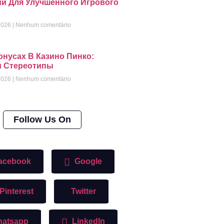
и Для Улучшенного Игрового
 2026
Nenhum comentário
нусах В Казино Пинко:
м Стереотипы
 2026
Nenhum comentário
Follow Us On
acebook
Google
Pinterest
Twitter
atsapp
LinkedIn