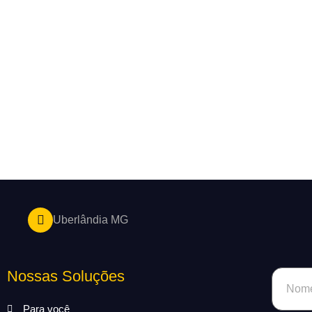
Uberlândia MG
Nossas Soluções
Para você