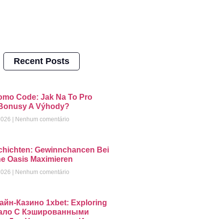
Recent Posts
omo Code: Jak Na To Pro
 Bonusy A Výhody?
 2026
Nenhum comentário
chichten: Gewinnchancen Bei
e Oasis Maximieren
 2026
Nenhum comentário
йн-Казино 1xbet: Exploring
кало С Кэшированными