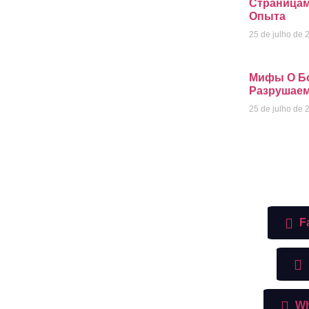
Страницам
Опыта
25 de julho de
Мифы О Бо
Разрушае
25 de julho de
F
Wh