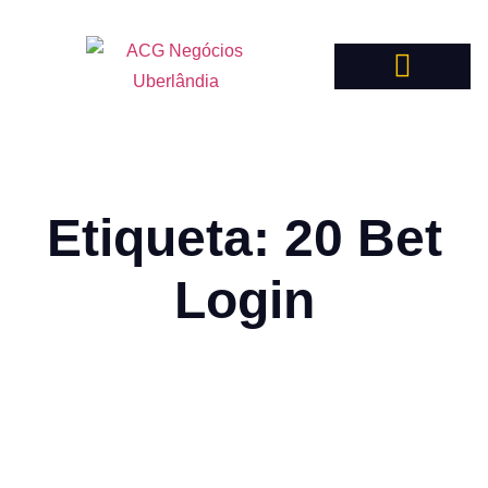
CONSTRUTORAS E INCOR
Etiqueta: 20 Bet
Login