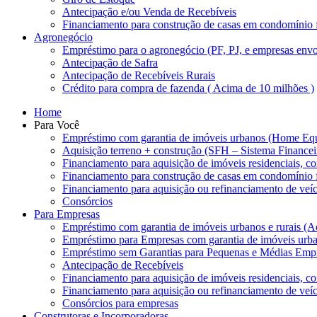
Antecipação e/ou Venda de Recebíveis
Financiamento para construção de casas em condomínio
Agronegócio
Empréstimo para o agronegócio (PF, PJ, e empresas envo
Antecipação de Safra
Antecipação de Recebíveis Rurais
Crédito para compra de fazenda ( Acima de 10 milhões )
Home
Para Você
Empréstimo com garantia de imóveis urbanos (Home Equ
Aquisição terreno + construção (SFH – Sistema Finance
Financiamento para aquisição de imóveis residenciais, co
Financiamento para construção de casas em condomínio
Financiamento para aquisição ou refinanciamento de veíc
Consórcios
Para Empresas
Empréstimo com garantia de imóveis urbanos e rurais (A
Empréstimo para Empresas com garantia de imóveis urb
Empréstimo sem Garantias para Pequenas e Médias Empr
Antecipação de Recebíveis
Financiamento para aquisição de imóveis residenciais, co
Financiamento para aquisição ou refinanciamento de veíc
Consórcios para empresas
Construtoras e Incorporadoras