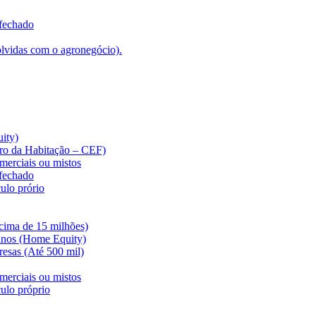
 fechado
lvidas com o agronegócio).
ity)
iro da Habitação – CEF)
merciais ou mistos
 fechado
ulo prório
cima de 15 milhões)
anos (Home Equity)
esas (Até 500 mil)
merciais ou mistos
ulo próprio