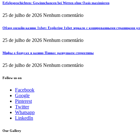
Erfolgsgeschichten: Gewinnchancen bei Wetten ohne Oasis maximieren
25 de julho de 2026
Nenhum comentário
Обзор онлайн-казино 1xbet: Exploring 1xbet зеркало с кэшированными страницами д
25 de julho de 2026
Nenhum comentário
Мифы о бонусах в казино Пинко: разрушаем стереотипы
25 de julho de 2026
Nenhum comentário
Follow us on
Facebook
Google
Pinterest
Twitter
Whatsapp
LinkedIn
Our Gallery