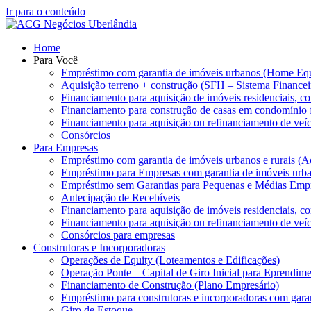
Ir para o conteúdo
Home
Para Você
Empréstimo com garantia de imóveis urbanos (Home Equ
Aquisição terreno + construção (SFH – Sistema Finance
Financiamento para aquisição de imóveis residenciais, co
Financiamento para construção de casas em condomínio
Financiamento para aquisição ou refinanciamento de veíc
Consórcios
Para Empresas
Empréstimo com garantia de imóveis urbanos e rurais (A
Empréstimo para Empresas com garantia de imóveis urb
Empréstimo sem Garantias para Pequenas e Médias Empr
Antecipação de Recebíveis
Financiamento para aquisição de imóveis residenciais, co
Financiamento para aquisição ou refinanciamento de veíc
Consórcios para empresas
Construtoras e Incorporadoras
Operações de Equity (Loteamentos e Edificações)
Operação Ponte – Capital de Giro Inicial para Eprendime
Financiamento de Construção (Plano Empresário)
Empréstimo para construtoras e incorporadoras com gara
Giro de Estoque