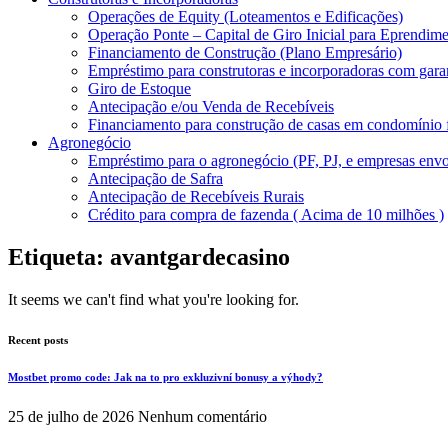
Operações de Equity (Loteamentos e Edificações)
Operação Ponte – Capital de Giro Inicial para Eprendime
Financiamento de Construção (Plano Empresário)
Empréstimo para construtoras e incorporadoras com gara
Giro de Estoque
Antecipação e/ou Venda de Recebíveis
Financiamento para construção de casas em condomínio
Agronegócio
Empréstimo para o agronegócio (PF, PJ, e empresas envo
Antecipação de Safra
Antecipação de Recebíveis Rurais
Crédito para compra de fazenda ( Acima de 10 milhões )
Etiqueta: avantgardecasino
It seems we can't find what you're looking for.
Recent posts
Mostbet promo code: Jak na to pro exkluzivní bonusy a výhody?
25 de julho de 2026
Nenhum comentário