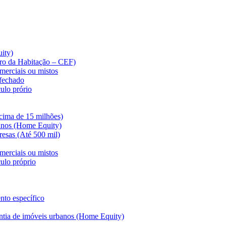
ity)
iro da Habitação – CEF)
merciais ou mistos
 fechado
ulo prório
cima de 15 milhões)
anos (Home Equity)
esas (Até 500 mil)
merciais ou mistos
ulo próprio
nto específico
ntia de imóveis urbanos (Home Equity)