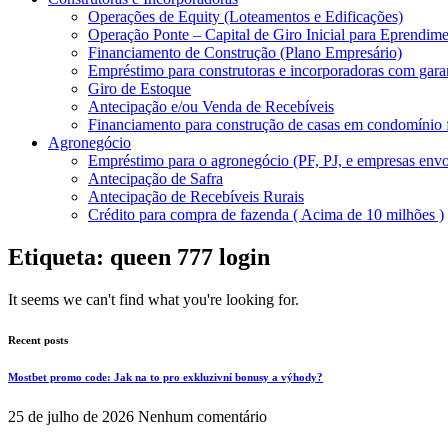
Operações de Equity (Loteamentos e Edificações)
Operação Ponte – Capital de Giro Inicial para Eprendime
Financiamento de Construção (Plano Empresário)
Empréstimo para construtoras e incorporadoras com gara
Giro de Estoque
Antecipação e/ou Venda de Recebíveis
Financiamento para construção de casas em condomínio
Agronegócio
Empréstimo para o agronegócio (PF, PJ, e empresas envo
Antecipação de Safra
Antecipação de Recebíveis Rurais
Crédito para compra de fazenda ( Acima de 10 milhões )
Etiqueta: queen 777 login
It seems we can't find what you're looking for.
Recent posts
Mostbet promo code: Jak na to pro exkluzivní bonusy a výhody?
25 de julho de 2026
Nenhum comentário