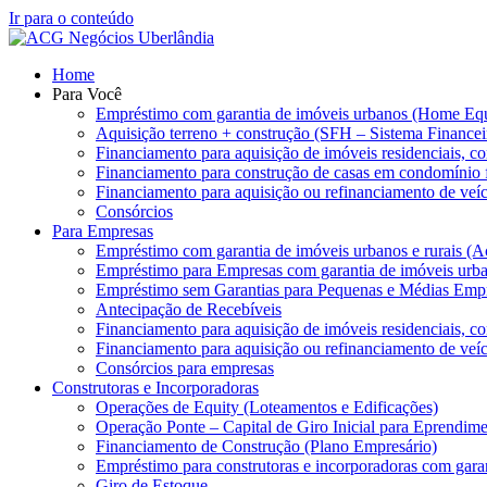
Ir para o conteúdo
Home
Para Você
Empréstimo com garantia de imóveis urbanos (Home Equ
Aquisição terreno + construção (SFH – Sistema Finance
Financiamento para aquisição de imóveis residenciais, co
Financiamento para construção de casas em condomínio
Financiamento para aquisição ou refinanciamento de veíc
Consórcios
Para Empresas
Empréstimo com garantia de imóveis urbanos e rurais (A
Empréstimo para Empresas com garantia de imóveis urb
Empréstimo sem Garantias para Pequenas e Médias Empr
Antecipação de Recebíveis
Financiamento para aquisição de imóveis residenciais, co
Financiamento para aquisição ou refinanciamento de veíc
Consórcios para empresas
Construtoras e Incorporadoras
Operações de Equity (Loteamentos e Edificações)
Operação Ponte – Capital de Giro Inicial para Eprendime
Financiamento de Construção (Plano Empresário)
Empréstimo para construtoras e incorporadoras com gara
Giro de Estoque