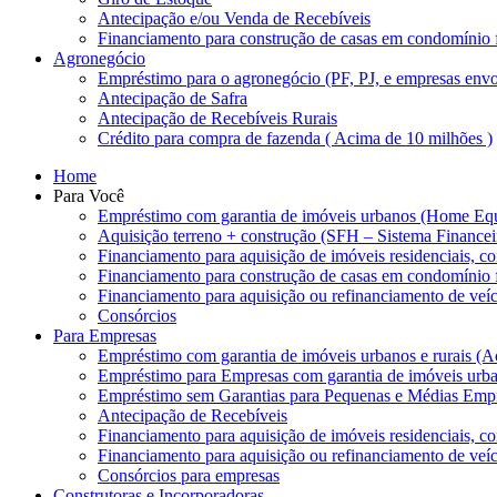
Antecipação e/ou Venda de Recebíveis
Financiamento para construção de casas em condomínio
Agronegócio
Empréstimo para o agronegócio (PF, PJ, e empresas envo
Antecipação de Safra
Antecipação de Recebíveis Rurais
Crédito para compra de fazenda ( Acima de 10 milhões )
Home
Para Você
Empréstimo com garantia de imóveis urbanos (Home Equ
Aquisição terreno + construção (SFH – Sistema Finance
Financiamento para aquisição de imóveis residenciais, co
Financiamento para construção de casas em condomínio
Financiamento para aquisição ou refinanciamento de veíc
Consórcios
Para Empresas
Empréstimo com garantia de imóveis urbanos e rurais (A
Empréstimo para Empresas com garantia de imóveis urb
Empréstimo sem Garantias para Pequenas e Médias Empr
Antecipação de Recebíveis
Financiamento para aquisição de imóveis residenciais, co
Financiamento para aquisição ou refinanciamento de veíc
Consórcios para empresas
Construtoras e Incorporadoras