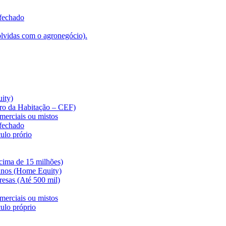
 fechado
lvidas com o agronegócio).
ity)
iro da Habitação – CEF)
merciais ou mistos
 fechado
ulo prório
cima de 15 milhões)
anos (Home Equity)
esas (Até 500 mil)
merciais ou mistos
ulo próprio