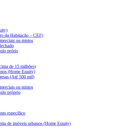
ity)
iro da Habitação – CEF)
merciais ou mistos
 fechado
ulo prório
cima de 15 milhões)
anos (Home Equity)
esas (Até 500 mil)
merciais ou mistos
ulo próprio
nto específico
ntia de imóveis urbanos (Home Equity)