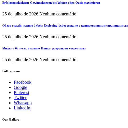
Erfolgsgeschichten: Gewinnchancen bei Wetten ohne Oasis maximieren
25 de julho de 2026
Nenhum comentário
Обзор онлайн-казино 1xbet: Exploring 1xbet зеркало с кэшированными страницами д
25 de julho de 2026
Nenhum comentário
Мифы о бонусах в казино Пинко: разрушаем стереотипы
25 de julho de 2026
Nenhum comentário
Follow us on
Facebook
Google
Pinterest
Twitter
Whatsapp
LinkedIn
Our Gallery