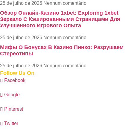
25 de julho de 2026
Nenhum comentário
Обзор Онлайн-Казино 1xbet: Exploring 1xbet
Зеркало С Кэшированными Страницами Для
Улучшенного Игрового Опыта
25 de julho de 2026
Nenhum comentário
Мифы О Бонусах В Казино Пинко: Разрушаем
Стереотипы
25 de julho de 2026
Nenhum comentário
Follow Us On
Facebook
Google
Pinterest
Twitter