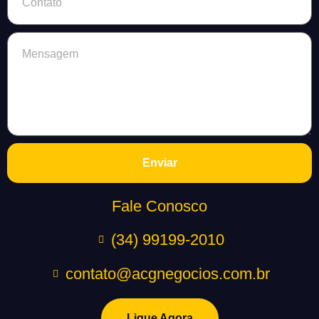
Enviar
Fale Conosco
(34) 99199-2010
contato@acgnegocios.com.br
Ligue Agora