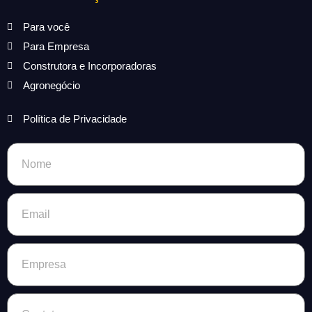
Para você
Para Empresa
Construtora e Incorporadoras
Agronegócio
Política de Privacidade